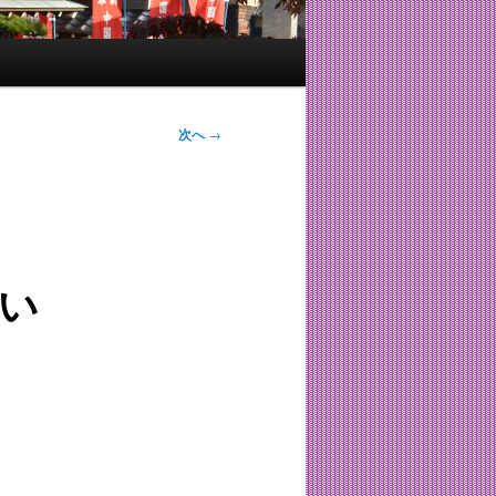
次へ
→
ま
い