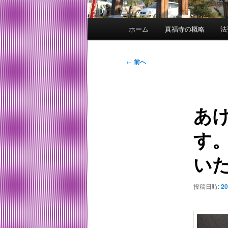
メ
ホーム
真福寺の概略
法
イ
ン
メ
投
←
前へ
ニ
稿
ュ
ナ
ー
ビ
あ
ゲ
ー
す
シ
ョ
い
ン
投稿日時:
2