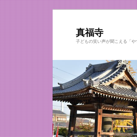
メ
イ
ン
真福寺
コ
子どもの笑い声が聞こえる「や
ン
テ
ン
ツ
へ
移
動