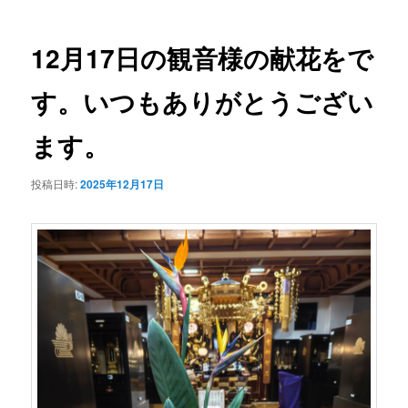
ナ
ビ
ゲ
12月17日の観音様の献花をで
ー
シ
す。いつもありがとうござい
ョ
ン
ます。
投稿日時:
2025年12月17日