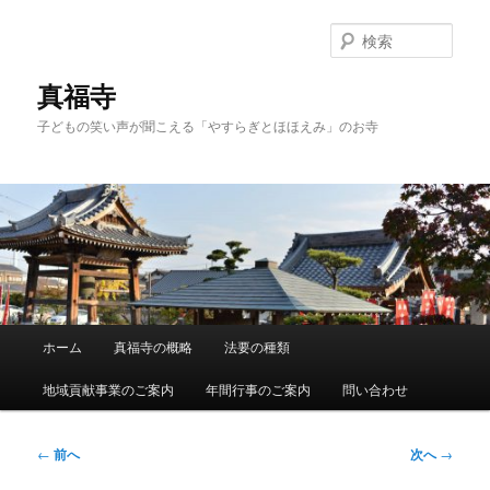
メ
イ
検
ン
索
コ
真福寺
ン
子どもの笑い声が聞こえる「やすらぎとほほえみ」のお寺
テ
ン
ツ
へ
移
動
メ
ホーム
真福寺の概略
法要の種類
イ
ン
地域貢献事業のご案内
年間行事のご案内
問い合わせ
メ
ニ
ュ
投
←
前へ
次へ
→
ー
稿