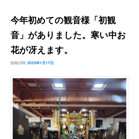
ナ
ビ
ゲ
今年初めての観音様「初観
ー
シ
音」がありました。寒い中お
ョ
ン
花が冴えます。
投稿日時:
2025年1月17日