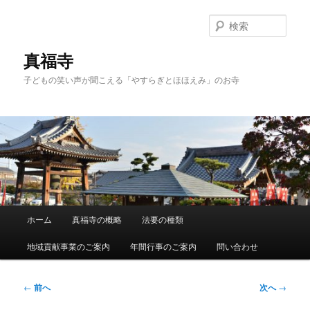
メ
イ
検
ン
索
コ
真福寺
ン
子どもの笑い声が聞こえる「やすらぎとほほえみ」のお寺
テ
ン
ツ
へ
移
動
メ
ホーム
真福寺の概略
法要の種類
イ
ン
地域貢献事業のご案内
年間行事のご案内
問い合わせ
メ
ニ
ュ
投
←
前へ
次へ
→
ー
稿