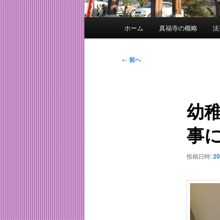
メ
ホーム
真福寺の概略
法
イ
ン
メ
投
←
前へ
ニ
稿
ュ
ナ
ー
ビ
幼
ゲ
ー
事
シ
ョ
ン
投稿日時:
2