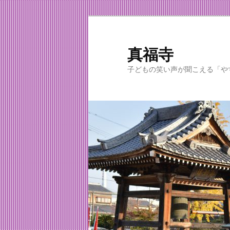
メ
イ
ン
真福寺
コ
子どもの笑い声が聞こえる「や
ン
テ
ン
ツ
へ
移
動