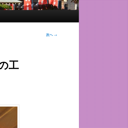
次へ
→
の工