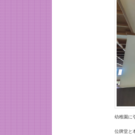
幼稚園に
位牌堂と