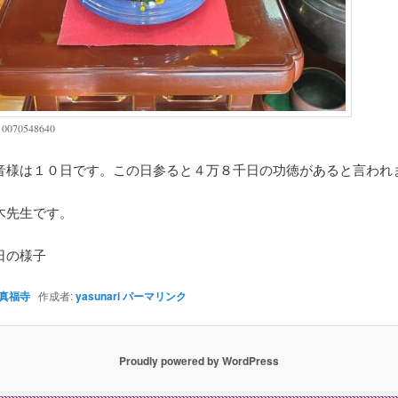
10070548640
音様は１０日です。この日参ると４万８千日の功徳があると言われ
木先生です。
日の様子
真福寺
作成者:
yasunari
パーマリンク
Proudly powered by WordPress