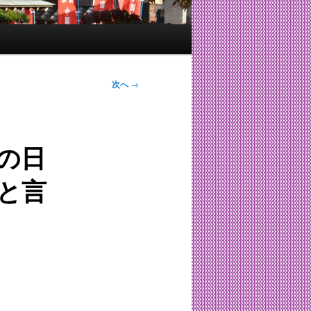
次へ
→
の日
と言