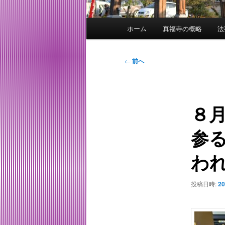
メ
ホーム
真福寺の概略
法
イ
ン
メ
投
←
前へ
ニ
稿
ュ
ナ
ー
ビ
８
ゲ
ー
参
シ
ョ
わ
ン
投稿日時:
2