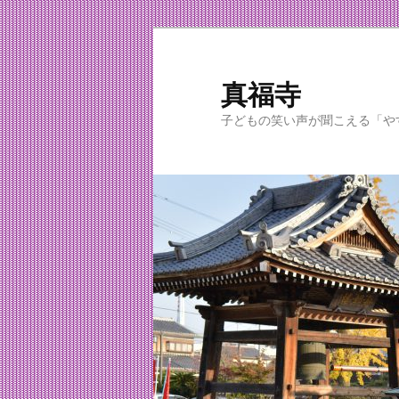
メ
イ
ン
真福寺
コ
子どもの笑い声が聞こえる「や
ン
テ
ン
ツ
へ
移
動